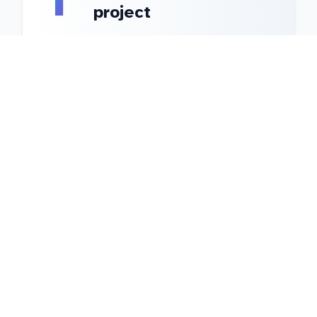
project
2
Functionele analyse
3
Code analyse